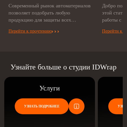
Современный рынок автоматериалов
Добро пожа
позволяет подобрать любую
этой стать
продукцию для защиты всех
работы с в
поверхностей, деталей
рассмотрен
Перейти к прочтению
Перейти к п
транспортного средства. Одним из
даже...
самых доступных методов
остается оклейка...
Узнайте больше о студии IDWrap
Услуги
УЗНАТЬ ПОДРОБНЕЕ
УЗНА